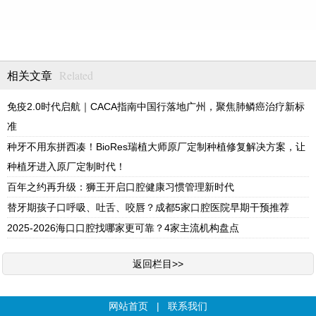
Related
相关文章
免疫2.0时代启航｜CACA指南中国行落地广州，聚焦肺鳞癌治疗新标
准
种牙不用东拼西凑！BioRes瑞植大师原厂定制种植修复解决方案，让
种植牙进入原厂定制时代！
百年之约再升级：狮王开启口腔健康习惯管理新时代
替牙期孩子口呼吸、吐舌、咬唇？成都5家口腔医院早期干预推荐
2025-2026海口口腔找哪家更可靠？4家主流机构盘点
返回栏目>>
网站首页
|
联系我们