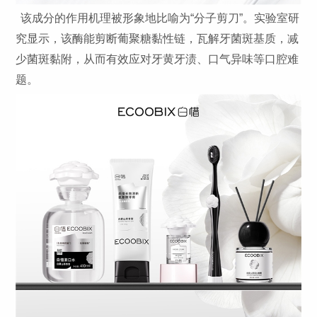
该成分的作用机理被形象地比喻为“分子剪刀”。实验室研
究显示，该酶能剪断葡聚糖黏性链，瓦解牙菌斑基质，减
少菌斑黏附，从而有效应对牙黄牙渍、口气异味等口腔难
题。