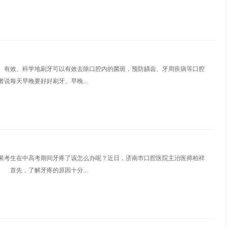
、有效、科学地刷牙可以有效去除口腔内的菌斑，预防龋齿、牙周疾病等口腔
说每天早晚要好好刷牙。早晚...
果考生在中高考期间牙疼了该怎么办呢？近日，济南市口腔医院主治医师柏祥
 首先，了解牙疼的原因十分...