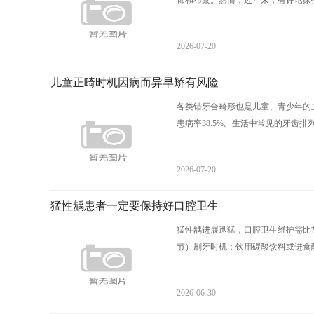
饰和布景。然而，近年来，有评论家指
2026-07-20
儿童正畸时机因病而异早矫有风险
各类错牙合畸形也是儿童、青少年的
患病率38.5%。生活中常见的牙齿排列
2026-07-20
猛性龋患者一定要保持好口腔卫生
猛性龋进展迅猛，口腔卫生维护需比常人
节）‌刷牙时机‌：饮用碳酸饮料或进食酸
2026-06-30