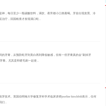
提神，每日至少一瓶碳酸饮料，渴饮、夜宵都小口抿着喝。牙齿出现发黑、冷
治疗，回国检查才发现满口蛀...
同的牙膏，从预防蛀牙到美白再到降低敏感，但有一些牙膏真的会“刷掉牙
牙膏。尤其是和硬毛刷一起使...
。英国伯明翰大学修复牙科学术临床讲师josefine hirschfeld表示，任何
...