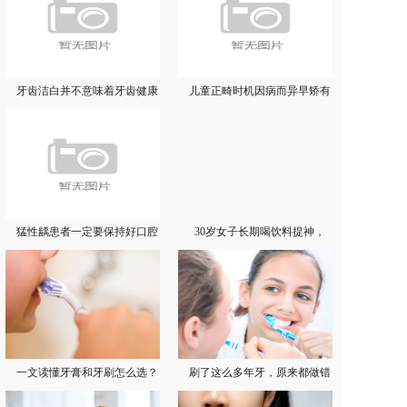
牙齿洁白并不意味着牙齿健康
儿童正畸时机因病而异早矫有
猛性龋患者一定要保持好口腔
30岁女子长期喝饮料提神，
一文读懂牙膏和牙刷怎么选？
刷了这么多年牙，原来都做错