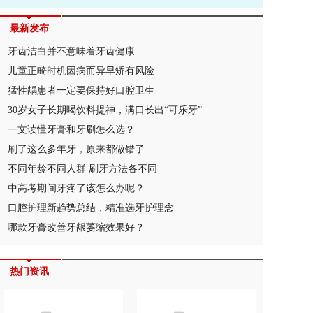
最新发布
牙齿洁白并不意味着牙齿健康
儿童正畸时机因病而异早矫有风险
猛性龋患者一定要保持好口腔卫生
30岁女子长期喝饮料提神，满口长出“可乐牙”
一文读懂牙膏和牙刷怎么选？
刷了这么多年牙，原来都做错了……
不同年龄不同人群 刷牙方法各不同
中高考期间牙疼了该怎么办呢？
口腔护理新趋势总结，精准选牙护理念
哪款牙膏改善牙龈萎缩效果好？
热门资讯