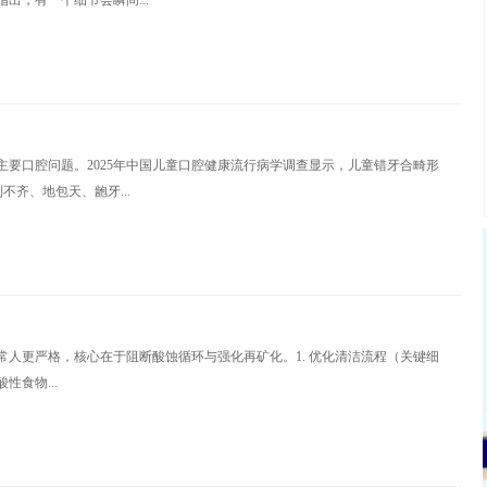
出，有一个细节会瞬间...
主要口腔问题。2025年中国儿童口腔健康流行病学调查显示，儿童错牙合畸形
不齐、地包天、龅牙...
更严格，核心在于‌阻断酸蚀循环‌与‌强化再矿化‌。‌‌1. 优化清洁流程（关键细
性食物...