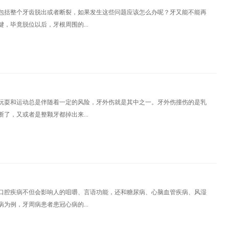
包括整个牙齿脱出或者断裂，如果发生这些问题应该怎么办呢？牙又能不能再
，毕竟脱位以后，牙根周围的...
玩耍和运动总是伴随着一定的风险，牙外伤就是其中之一。牙外伤撞伤的是乳
了，又或者是整颗牙都掉出来...
口腔疾病不但会影响人的咀嚼、言语功能，还和糖尿病、心脑血管疾病、风湿
为例，牙周病患者患冠心病的...