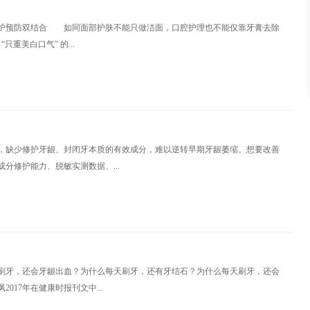
护预防双结合 如同面部护肤不能只做洁面，口腔护理也不能仅靠牙膏去除
只重美白口气” 的...
，缺少修护牙龈、封闭牙本质的有效成分，难以逆转早期牙龈萎缩。想要改善
分修护能力、脱敏实测数据、...
刷牙，还会牙龈出血？为什么每天刷牙，还有牙结石？为什么每天刷牙，还会
017年在健康时报刊文中...