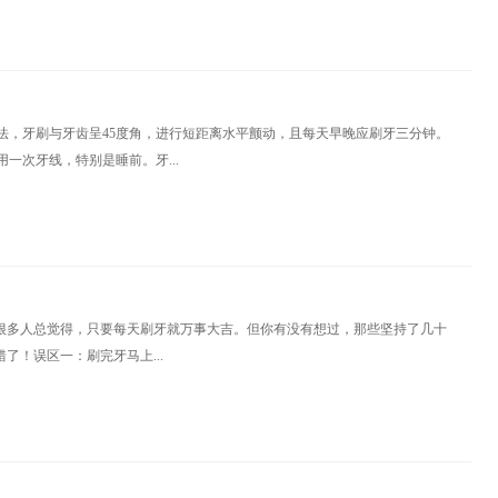
法，牙刷与牙齿呈45度角，进行短距离水平颤动，且每天早晚应刷牙三分钟。
一次牙线，特别是睡前。牙...
”很多人总觉得，只要每天刷牙就万事大吉。但你有没有想过，那些坚持了几十
了！误区一：刷完牙马上...