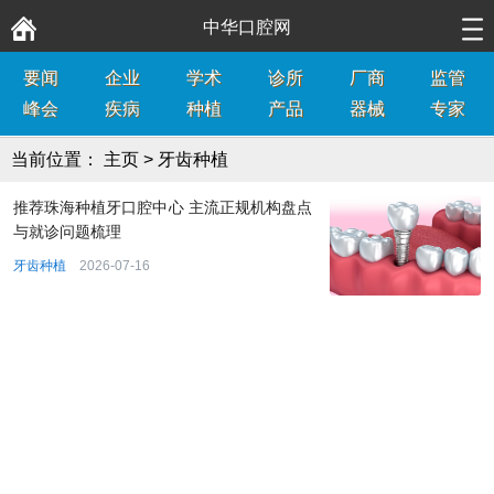
中华口腔网
要闻
企业
学术
诊所
厂商
监管
峰会
疾病
种植
产品
器械
专家
当前位置：
主页
>
牙齿种植
推荐珠海种植牙口腔中心 主流正规机构盘点
与就诊问题梳理
牙齿种植
2026-07-16